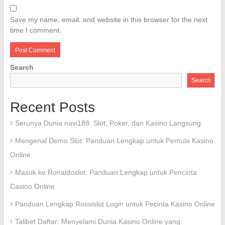
Save my name, email, and website in this browser for the next
time I comment.
Search
Search
Recent Posts
Serunya Dunia navi188: Slot, Poker, dan Kasino Langsung
Mengenal Demo Slot: Panduan Lengkap untuk Pemula Kasino
Online
Masuk ke Ronaldoslot: Panduan Lengkap untuk Pencinta
Casino Online
Panduan Lengkap Rossislot Login untuk Pecinta Kasino Online
Talibet Daftar: Menyelami Dunia Kasino Online yang