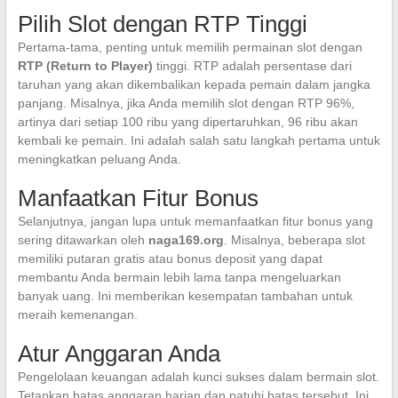
Pilih Slot dengan RTP Tinggi
Pertama-tama, penting untuk memilih permainan slot dengan
RTP (Return to Player)
tinggi. RTP adalah persentase dari
taruhan yang akan dikembalikan kepada pemain dalam jangka
panjang. Misalnya, jika Anda memilih slot dengan RTP 96%,
artinya dari setiap 100 ribu yang dipertaruhkan, 96 ribu akan
kembali ke pemain. Ini adalah salah satu langkah pertama untuk
meningkatkan peluang Anda.
Manfaatkan Fitur Bonus
Selanjutnya, jangan lupa untuk memanfaatkan fitur bonus yang
sering ditawarkan oleh
naga169.org
. Misalnya, beberapa slot
memiliki putaran gratis atau bonus deposit yang dapat
membantu Anda bermain lebih lama tanpa mengeluarkan
banyak uang. Ini memberikan kesempatan tambahan untuk
meraih kemenangan.
Atur Anggaran Anda
Pengelolaan keuangan adalah kunci sukses dalam bermain slot.
Tetapkan batas anggaran harian dan patuhi batas tersebut. Ini