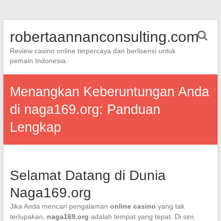
Skip
robertaannanconsulting.com
to
content
Review casino online terpercaya dan berlisensi untuk
pemain Indonesia.
Menangkan Keberuntungan Anda
di naga169.org: Panduan
Lengkap
Selamat Datang di Dunia
Naga169.org
Jika Anda mencari pengalaman
online casino
yang tak
terlupakan,
naga169.org
adalah tempat yang tepat. Di sini,