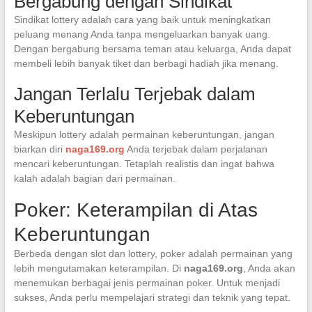
Bergabung dengan Sindikat
Sindikat lottery adalah cara yang baik untuk meningkatkan
peluang menang Anda tanpa mengeluarkan banyak uang.
Dengan bergabung bersama teman atau keluarga, Anda dapat
membeli lebih banyak tiket dan berbagi hadiah jika menang.
Jangan Terlalu Terjebak dalam
Keberuntungan
Meskipun lottery adalah permainan keberuntungan, jangan
biarkan diri
naga169.org
Anda terjebak dalam perjalanan
mencari keberuntungan. Tetaplah realistis dan ingat bahwa
kalah adalah bagian dari permainan.
Poker: Keterampilan di Atas
Keberuntungan
Berbeda dengan slot dan lottery, poker adalah permainan yang
lebih mengutamakan keterampilan. Di
naga169.org
, Anda akan
menemukan berbagai jenis permainan poker. Untuk menjadi
sukses, Anda perlu mempelajari strategi dan teknik yang tepat.