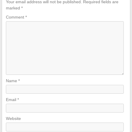
Your email address will not be published.
Required fields are
marked
*
Comment
*
Name
*
Email
*
Website