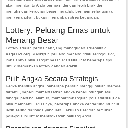
akan membantu Anda bermain dengan lebih bijak dan
menghindari kerugian besar. Ingatlah, bermain seharusnya
menyenangkan, bukan menambah stres keuangan.
Lottery: Peluang Emas untuk
Menang Besar
Lottery adalah permainan yang menggugah adrenalin di
naga169.org
. Meskipun peluang menang tidak setinggi slot,
imbalannya bisa sangat besar. Mari kita lihat beberapa tips
untuk memainkan lottery dengan efektif.
Pilih Angka Secara Strategis
Ketika memilih angka, beberapa pemain menggunakan metode
tertentu, seperti memanfaatkan angka keberuntungan atau
tanggal penting. Namun, mempertimbangkan pola statistik juga
bisa membantu. Misalnya, beberapa angka cenderung muncul
lebih sering daripada yang lain. Lakukan riset dan temukan
pola-pola ini untuk meningkatkan peluang Anda.