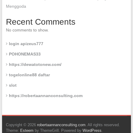
Menggoda
Recent Comments
No comments to show.
login apizeus777
POHONEMAS33
https://dewatotonew.com/
togelonline88 daftar
slot
https://robertaannanconsulting.com
Copyright © 2026
robertaannanconsulting.com
. All rights reserved.
Theme:
Esteem
by ThemeGrill. Powered by
WordPress
.