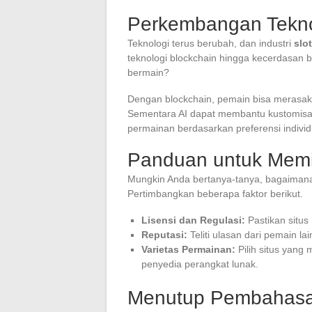
Perkembangan Teknol
Teknologi terus berubah, dan industri
slot
teknologi blockchain hingga kecerdasa
bermain?
Dengan blockchain, pemain bisa merasak
Sementara AI dapat membantu kustomis
permainan berdasarkan preferensi individ
Panduan untuk Memili
Mungkin Anda bertanya-tanya, bagaimana
Pertimbangkan beberapa faktor berikut.
Lisensi dan Regulasi:
Pastikan situs 
Reputasi:
Teliti ulasan dari pemain l
Varietas Permainan:
Pilih situs yang
penyedia perangkat lunak.
Menutup Pembahasan