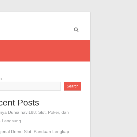
h
Search
cent Posts
nya Dunia navi188: Slot, Poker, dan
o Langsung
enal Demo Slot: Panduan Lengkap