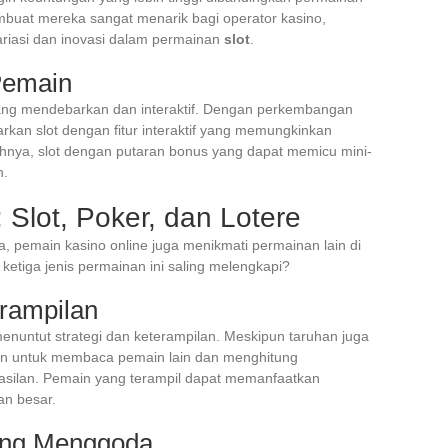
embuat mereka sangat menarik bagi operator kasino,
riasi dan inovasi dalam permainan
slot
.
Pemain
ng mendebarkan dan interaktif. Dengan perkembangan
rkan slot dengan fitur interaktif yang memungkinkan
tohnya, slot dengan putaran bonus yang dapat memicu mini-
n.
Slot, Poker, dan Lotere
 pemain kasino online juga menikmati permainan lain di
ketiga jenis permainan ini saling melengkapi?
rampilan
enuntut strategi dan keterampilan. Meskipun taruhan juga
n untuk membaca pemain lain dan menghitung
silan. Pemain yang terampil dapat memanfaatkan
an besar.
ang Menggoda