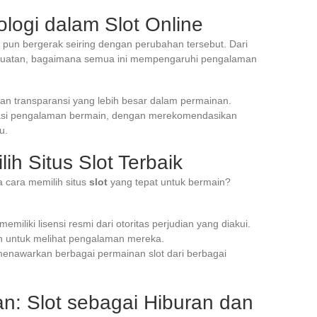
ogi dalam Slot Online
pun bergerak seiring dengan perubahan tersebut. Dari
n buatan, bagaimana semua ini mempengaruhi pengalaman
an transparansi yang lebih besar dalam permainan.
asi pengalaman bermain, dengan merekomendasikan
u.
h Situs Slot Terbaik
 cara memilih situs
slot
yang tepat untuk bermain?
memiliki lisensi resmi dari otoritas perjudian yang diakui.
ain untuk melihat pengalaman mereka.
 menawarkan berbagai permainan slot dari berbagai
: Slot sebagai Hiburan dan