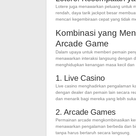
Lotere juga menawarkan peluang untuk m
rendah, daya tarik jackpot besar membua
mencari kegembiraan cepat yang tidak m
Kombinasi yang Men
Arcade Game
Dalam upaya untuk memberi pemain pengal
menawarkan interaksi langsung dengan d
menghidupkan kenangan masa kecil dan me
1. Live Casino
Live casino menghadirkan pengalaman kas
dengan dealer dan pemain lain secara r
dan menarik bagi mereka yang lebih suka 
2. Arcade Games
Permainan arcade mengkombinasikan kes
menawarkan pengalaman berbeda dan b
tanpa harus bertaruh secara langsung.