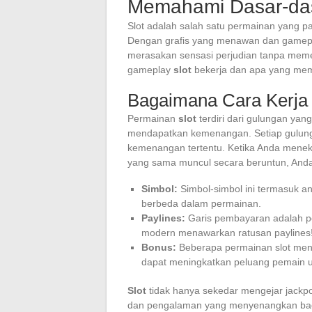
Memahami Dasar-das
Slot adalah salah satu permainan yang pal
Dengan grafis yang menawan dan gamep
merasakan sensasi perjudian tanpa memer
gameplay
slot
bekerja dan apa yang mem
Bagaimana Cara Kerja 
Permainan
slot
terdiri dari gulungan yan
mendapatkan kemenangan. Setiap gulunga
kemenangan tertentu. Ketika Anda meneka
yang sama muncul secara beruntun, And
Simbol:
Simbol-simbol ini termasuk an
berbeda dalam permainan.
Paylines:
Garis pembayaran adalah p
modern menawarkan ratusan paylines
Bonus:
Beberapa permainan slot mena
dapat meningkatkan peluang pemain 
Slot
tidak hanya sekedar mengejar jackp
dan pengalaman yang menyenangkan bag