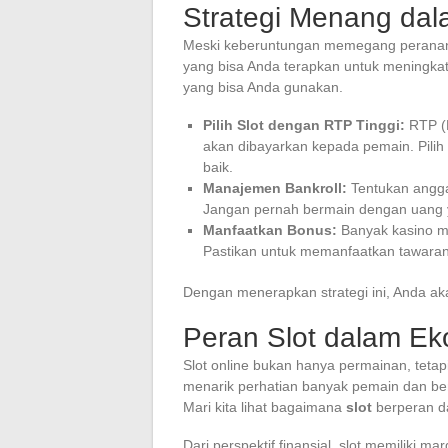
Strategi Menang dal
Meski keberuntungan memegang peranan
yang bisa Anda terapkan untuk meningka
yang bisa Anda gunakan.
Pilih Slot dengan RTP Tinggi:
RTP (R
akan dibayarkan kepada pemain. Pilih
baik.
Manajemen Bankroll:
Tentukan angga
Jangan pernah bermain dengan uang y
Manfaatkan Bonus:
Banyak kasino m
Pastikan untuk memanfaatkan tawaran 
Dengan menerapkan strategi ini, Anda ak
Peran Slot dalam Ek
Slot online bukan hanya permainan, tetapi 
menarik perhatian banyak pemain dan ber
Mari kita lihat bagaimana
slot
berperan da
Dari perspektif finansial, slot memiliki 