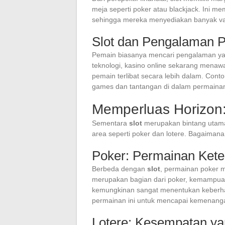
meja seperti poker atau blackjack. Ini m
sehingga mereka menyediakan banyak va
Slot dan Pengalaman 
Pemain biasanya mencari pengalaman ya
teknologi, kasino online sekarang menawa
pemain terlibat secara lebih dalam. Con
games dan tantangan di dalam permaina
Memperluas Horizon: 
Sementara
slot
merupakan bintang utama,
area seperti poker dan lotere. Bagaimana 
Poker: Permainan Kete
Berbeda dengan
slot
, permainan poker m
merupakan bagian dari poker, kemampua
kemungkinan sangat menentukan keberha
permainan ini untuk mencapai kemenang
Lotere: Kesempatan y