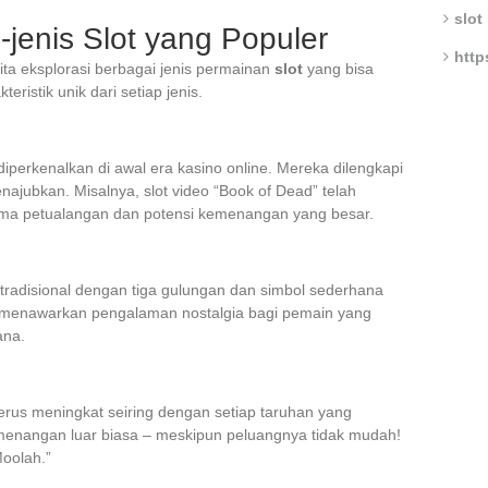
slot
-jenis Slot yang Populer
http
ita eksplorasi berbagai jenis permainan
slot
yang bisa
eristik unik dari setiap jenis.
iperkenalkan di awal era kasino online. Mereka dilengkapi
ajubkan. Misalnya, slot video “Book of Dead” telah
ema petualangan dan potensi kemenangan yang besar.
 tradisional dengan tiga gulungan dan simbol sederhana
 menawarkan pengalaman nostalgia bagi pemain yang
ana.
erus meningkat seiring dengan setiap taruhan yang
enangan luar biasa – meskipun peluangnya tidak mudah!
Moolah.”