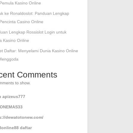
 Pemula Kasino Online
k ke Ronaldoslot: Panduan Lengkap
Pencinta Casino Online
uan Lengkap Rossislot Login untuk
a Kasino Online
bet Daftar: Menyelami Dunia Kasino Online
Menggoda
cent Comments
mments to show.
n apizeus777
ONEMAS33
s://dewatotonew.com/
lonline88 daftar