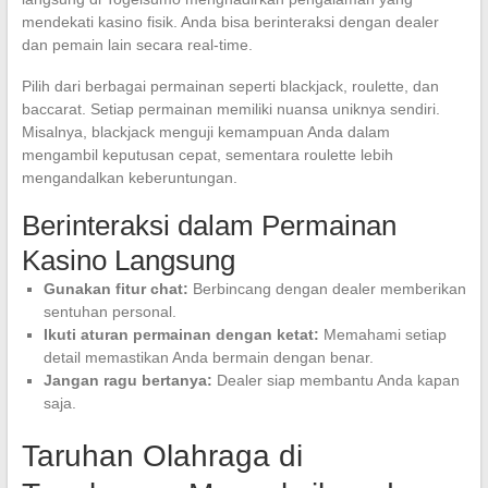
mendekati kasino fisik. Anda bisa berinteraksi dengan dealer
dan pemain lain secara real-time.
Pilih dari berbagai permainan seperti blackjack, roulette, dan
baccarat. Setiap permainan memiliki nuansa uniknya sendiri.
Misalnya, blackjack menguji kemampuan Anda dalam
mengambil keputusan cepat, sementara roulette lebih
mengandalkan keberuntungan.
Berinteraksi dalam Permainan
Kasino Langsung
Gunakan fitur chat:
Berbincang dengan dealer memberikan
sentuhan personal.
Ikuti aturan permainan dengan ketat:
Memahami setiap
detail memastikan Anda bermain dengan benar.
Jangan ragu bertanya:
Dealer siap membantu Anda kapan
saja.
Taruhan Olahraga di