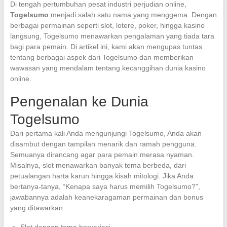
Di tengah pertumbuhan pesat industri perjudian online,
Togelsumo
menjadi salah satu nama yang menggema. Dengan
berbagai permainan seperti slot, lotere, poker, hingga kasino
langsung, Togelsumo menawarkan pengalaman yang tiada tara
bagi para pemain. Di artikel ini, kami akan mengupas tuntas
tentang berbagai aspek dari Togelsumo dan memberikan
wawasan yang mendalam tentang kecanggihan dunia kasino
online.
Pengenalan ke Dunia
Togelsumo
Dari pertama kali Anda mengunjungi Togelsumo, Anda akan
disambut dengan tampilan menarik dan ramah pengguna.
Semuanya dirancang agar para pemain merasa nyaman.
Misalnya, slot menawarkan banyak tema berbeda, dari
petualangan harta karun hingga kisah mitologi. Jika Anda
bertanya-tanya, “Kenapa saya harus memilih Togelsumo?”,
jawabannya adalah keanekaragaman permainan dan bonus
yang ditawarkan.