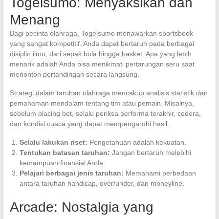
Togelsumo: Menyaksikan dan
Menang
Bagi pecinta olahraga, Togelsumo menawarkan sportsbook
yang sangat kompetitif. Anda dapat bertaruh pada berbagai
disiplin ilmu, dari sepak bola hingga basket. Apa yang lebih
menarik adalah Anda bisa menikmati pertarungan seru saat
menonton pertandingan secara langsung.
Strategi dalam taruhan olahraga mencakup analisis statistik dan
pemahaman mendalam tentang tim atau pemain. Misalnya,
sebelum placing bet, selalu periksa performa terakhir, cedera,
dan kondisi cuaca yang dapat mempengaruhi hasil.
Selalu lakukan riset:
Pengetahuan adalah kekuatan.
Tentukan batasan taruhan:
Jangan bertaruh melebihi
kemampuan finansial Anda.
Pelajari berbagai jenis taruhan:
Memahami perbedaan
antara taruhan handicap, over/under, dan moneyline.
Arcade: Nostalgia yang