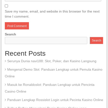
Save my name, email, and website in this browser for the next
time I comment.
Search
Search
Recent Posts
Serunya Dunia navi188: Slot, Poker, dan Kasino Langsung
Mengenal Demo Slot: Panduan Lengkap untuk Pemula Kasino
Online
Masuk ke Ronaldoslot: Panduan Lengkap untuk Pencinta
Casino Online
Panduan Lengkap Rossislot Login untuk Pecinta Kasino Online