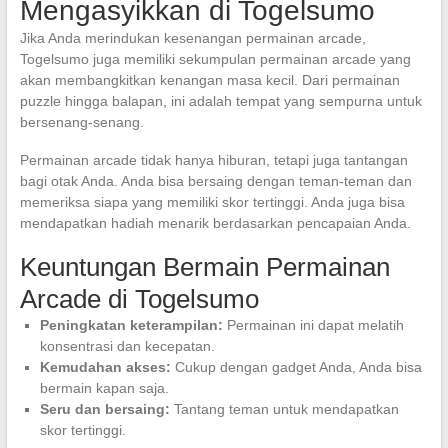
Mengasyikkan di Togelsumo
Jika Anda merindukan kesenangan permainan arcade,
Togelsumo juga memiliki sekumpulan permainan arcade yang
akan membangkitkan kenangan masa kecil. Dari permainan
puzzle hingga balapan, ini adalah tempat yang sempurna untuk
bersenang-senang.
Permainan arcade tidak hanya hiburan, tetapi juga tantangan
bagi otak Anda. Anda bisa bersaing dengan teman-teman dan
memeriksa siapa yang memiliki skor tertinggi. Anda juga bisa
mendapatkan hadiah menarik berdasarkan pencapaian Anda.
Keuntungan Bermain Permainan
Arcade di Togelsumo
Peningkatan keterampilan:
Permainan ini dapat melatih
konsentrasi dan kecepatan.
Kemudahan akses:
Cukup dengan gadget Anda, Anda bisa
bermain kapan saja.
Seru dan bersaing:
Tantang teman untuk mendapatkan
skor tertinggi.