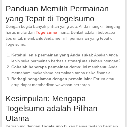
Panduan Memilih Permainan
yang Tepat di Togelsumo
Dengan begitu banyak pilihan yang ada, Anda mungkin bingung
harus mulai dari
Togelsumo
mana. Berikut adalah beberapa
tips untuk membantu Anda memilih permainan yang tepat di
Togelsumo:
Ketahui jenis permainan yang Anda sukai:
Apakah Anda
lebih suka permainan berbasis strategi atau keberuntungan?
Cobalah beberapa permainan demo:
Ini membantu Anda
memahami mekanisme permainan tanpa risiko finansial.
Berbagi pengalaman dengan pemain lain:
Forum atau
grup dapat memberikan wawasan berharga.
Kesimpulan: Mengapa
Togelsumo adalah Pilihan
Utama
Bergabung dengan
Togelsumo
bukan hanya tentang bermain